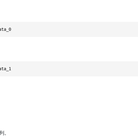
ata_0
ata_1
列。