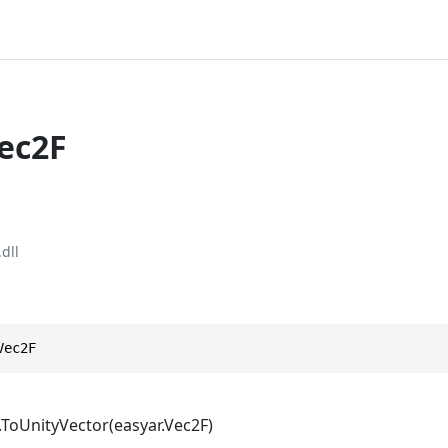
Vec2F
dll
Vec2F
.ToUnityVector(easyar.Vec2F)