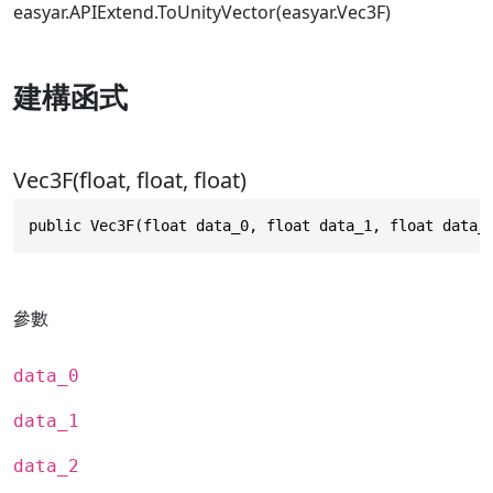
easyar.APIExtend.ToUnityVector(easyar.Vec3F)
建構函式
Vec3F(float, float, float)
public Vec3F(float data_0, float data_1, float data_
參數
data_0
data_1
data_2