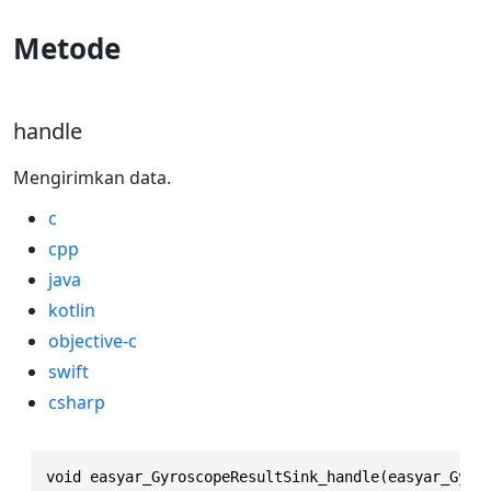
Metode
handle
Mengirimkan data.
c
cpp
java
kotlin
objective-c
swift
csharp
void easyar_GyroscopeResultSink_handle(easyar_Gyro