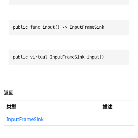
public func input() -> InputFrameSink
public virtual InputFrameSink input()
返回
类型
描述
InputFrameSink