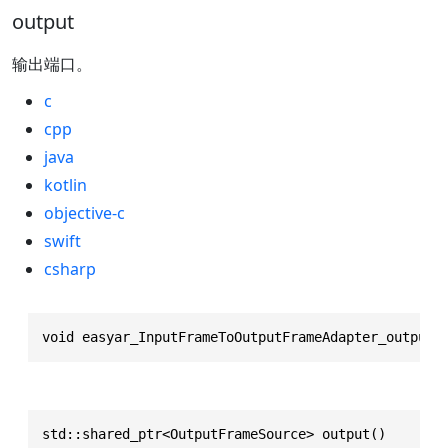
output
输出端口。
c
cpp
java
kotlin
objective-c
swift
csharp
void easyar_InputFrameToOutputFrameAdapter_output(
std::shared_ptr<OutputFrameSource> output()