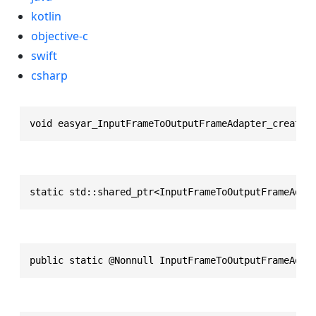
kotlin
objective-c
swift
csharp
void easyar_InputFrameToOutputFrameAdapter_create(
static std::shared_ptr<InputFrameToOutputFrameAdap
public static @Nonnull InputFrameToOutputFrameAdap