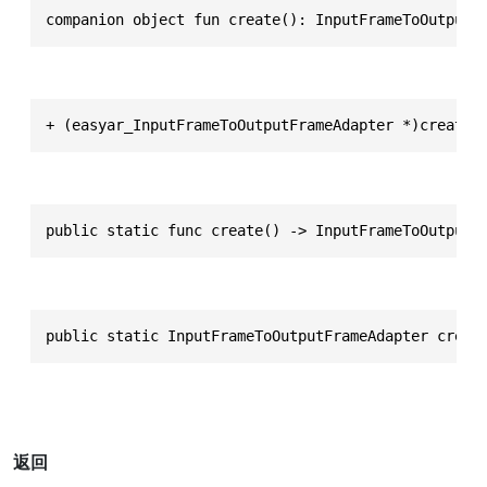
companion object fun create(): InputFrameToOutputF
+ (easyar_InputFrameToOutputFrameAdapter *)create
public static func create() -> InputFrameToOutputF
public static InputFrameToOutputFrameAdapter creat
返回