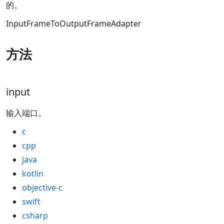
的。
InputFrameToOutputFrameAdapter
方法
input
输入端口。
c
cpp
java
kotlin
objective-c
swift
csharp