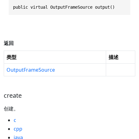
public virtual OutputFrameSource output()
返回
类型
描述
OutputFrameSource
create
创建。
c
cpp
java