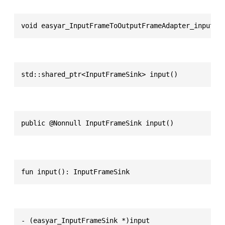
void easyar_InputFrameToOutputFrameAdapter_input(e
std::shared_ptr<InputFrameSink> input()
public @Nonnull InputFrameSink input()
fun input(): InputFrameSink
- (easyar_InputFrameSink *)input