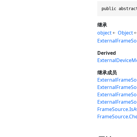
public abstrac
继承
object
Object
ExternalFrameSo
Derived
ExternalDeviceM
继承成员
ExternalFrameSo
ExternalFrameSo
ExternalFrameSo
ExternalFrameSou
FrameSource.IsAv
FrameSource.Chec