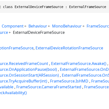
t class ExternalDeviceFrameSource : ExternalFrameSource
Component
Behaviour
MonoBehaviour
FrameSourc
urce
ExternalDeviceFrameSource
otionFrameSource
ExternalDeviceRotationFrameSource
urce.ReceivedFrameCount
ExternalFrameSource.Awake()
urce.OnApplicationPause(bool)
ExternalFrameSource.OnDe
urce.OnSessionStart(ARSession)
ExternalFrameSource.OnS
rce.TryAcquireBuffer(int)
FrameSource.IsHMD
FrameSou
ailable
FrameSource.CameraFrameStarted
FrameSource
kAvailability()