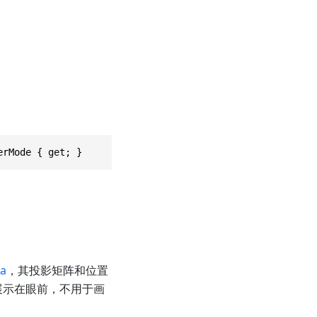
erMode { get; }
a
，其投影矩阵和位置
展示在眼前，不用于画