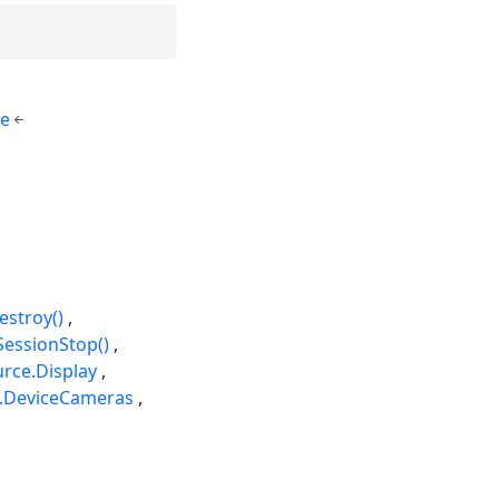
e
stroy()
essionStop()
rce.Display
.DeviceCameras