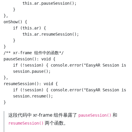
        this.ar.pauseSession();

    }

},

onShow() {

    if (this.ar) {

        this.ar.resumeSession();

    }

}

/** xr-frame 组件中的函数*/

pauseSession(): void {

    if (!session) { console.error("EasyAR Session is no
    session.pause();

},

resumeSession(): void {

    if (!session) { console.error("EasyAR Session is no
    session.resume();

这段代码中 xr-frame 组件暴露了
和
pauseSession()
两个函数。
resumeSession()