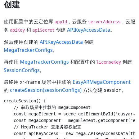
创建
使用配置中的云定位库
，云服务
，云服
appId
serverAddress
务
和
创建
APIKeyAccessData
。
apiKey
apiSecret
然后使用创建的
APIKeyAccessData
创建
MegaTrackerConfigs
。
再使用
MegaTrackerConfigs
和配置中的
创建
licenseKey
SessionConfigs
。
最终用 xr-frame 场景中挂载的
EasyARMegaComponent
的
createSession(sessionConfigs)
方法创建 session。
createSession() {

    // 获取场景中挂载的 megaComponent

    const megaElement = scene.getElementById('easyar-me
    const megaComponent = megaElement.getComponent("eas
    // MegaTracker 云服务鉴权配置

    const apiKeyAccess = new mega.APIKeyAccessData(thi