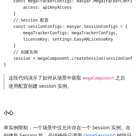
    const megaTrackerConfigs: easyar.MegaTrackerConfigs
        access: apiKeyAccess

    }

    // Session 配置

    const sessionConfigs: easyar.SessionConfigs = {

        megaTrackerConfigs: megaTrackerConfigs,

        licenseKey: settings.EasyARLicenseKey

    }

    // 创建实例

    session = megaComponent.createSession(sessionConfig
这段代码演示了如何从场景中获取
之后
megaComponent
使用配置创建 session 实例。
小心
单实例限制：一个场景中仅允许存在一个 Session 实例。在
创建新 Session 前，必须确保已调用
closeSession()
销毁旧