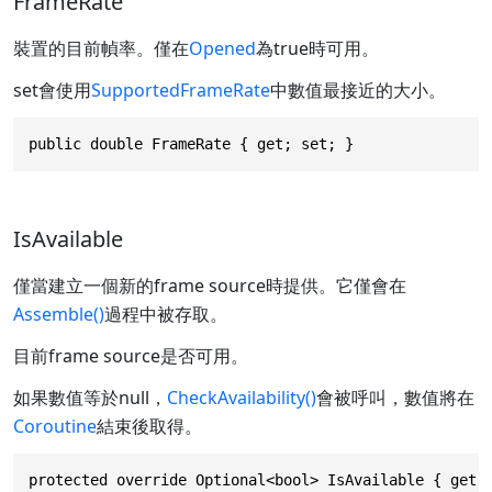
FrameRate
裝置的目前幀率。僅在
Opened
為true時可用。
set會使用
SupportedFrameRate
中數值最接近的大小。
public double FrameRate { get; set; }
IsAvailable
僅當建立一個新的frame source時提供。它僅會在
Assemble()
過程中被存取。
目前frame source是否可用。
如果數值等於null，
CheckAvailability()
會被呼叫，數值將在
Coroutine
結束後取得。
protected override Optional<bool> IsAvailable { get;