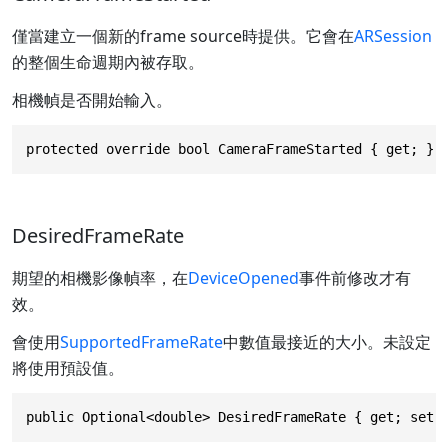
僅當建立一個新的frame source時提供。它會在
ARSession
的整個生命週期內被存取。
相機幀是否開始輸入。
protected override bool CameraFrameStarted { get; }
DesiredFrameRate
期望的相機影像幀率，在
DeviceOpened
事件前修改才有
效。
會使用
SupportedFrameRate
中數值最接近的大小。未設定
將使用預設值。
public Optional<double> DesiredFrameRate { get; set;