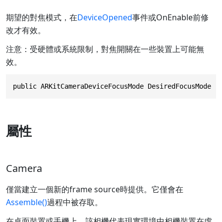
期望的對焦模式，在
DeviceOpened
事件或OnEnable前修
改才有效。
注意：受硬體或系統限制，對焦開關在一些裝置上可能無
效。
public ARKitCameraDeviceFocusMode DesiredFocusMode
屬性
Camera
僅當建立一個新的frame source時提供。它僅會在
Assemble()
過程中被存取。
在桌面裝置或手機上，該相機代表現實環境中相機裝置在虛