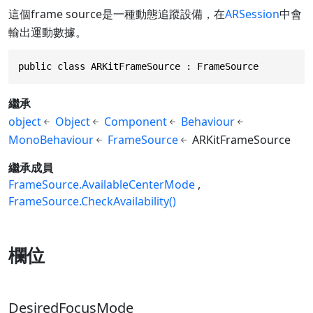
這個frame source是一種動態追蹤設備，在
ARSession
中會
輸出運動數據。
public class ARKitFrameSource : FrameSource
繼承
object
Object
Component
Behaviour
MonoBehaviour
FrameSource
ARKitFrameSource
繼承成員
FrameSource.AvailableCenterMode
FrameSource.CheckAvailability()
欄位
DesiredFocusMode