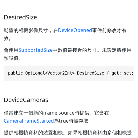
DesiredSize
期望的相機影像尺寸，在
DeviceOpened
事件前修改才有
效。
會使用
SupportedSize
中數值最接近的尺寸。未設定將使用
預設值。
public Optional<Vector2Int> DesiredSize { get; set; 
DeviceCameras
僅當建立一個新的frame source時提供。它會在
CameraFrameStarted
為true時被存取。
提供相機幀資料的裝置相機。如果相機幀資料由多個相機提