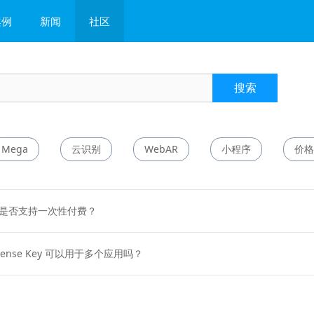
案例
新闻
社区
常见问题
问答
搜索
教程
Mega
云识别
WebAR
小程序
价格
费机制是否支持一次性付费？
cense Key 可以用于多个应用吗？