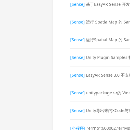
[Sense]
基于EasyAR Sens
[Sense]
运行 SpatialMap 的 Sampl
[Sense]
运行Spatial Map 的 Samp
[Sense]
Unity Plugin Samp
[Sense]
EasyAR Sense 
[Sense]
unitypackage 中的 
[Sense]
Unity导出来的XCo
[小程序]
"errno":600002,"errMsg